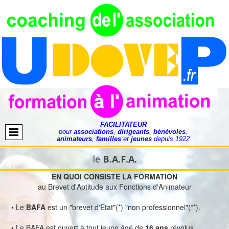
FACILITATEUR
pour
associations
,
dirigeants
,
bénévoles
,
animateurs
,
familles
et
jeunes
depuis 1922
le
B.A.F.A.
EN QUOI CONSISTE LA FORMATION
au Brevet d'Aptitude aux Fonctions d'Animateur
• Le
BAFA
est un "brevet d'Etat"(*) "non professionnel"(**).
• Le BAFA est ouvert à tout jeune âgé de
16
ans
révolus