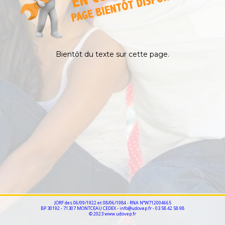
Bientôt du texte sur cette page.
JORF des 06/09/1922 et 08/06/1984 - RNA N°W712004665
BP 30192 - 71307 MONTCEAU CEDEX - info@udovep.fr - 03 58 42 58 98
© 2023 www.udovep.fr